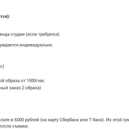
ся):
енда студии (если требуется)
суждается индивидуально.
с)
й образа от 1500/час
ный заказ 2 образа)
ате в 6000 рублей (на карту Сбербанк или Т банк). Из этой с
после съемки.